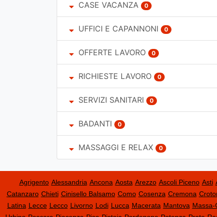
CASE VACANZA
0
UFFICI E CAPANNONI
0
OFFERTE LAVORO
0
RICHIESTE LAVORO
0
SERVIZI SANITARI
0
BADANTI
0
MASSAGGI E RELAX
0
Agrigento
Alessandria
Ancona
Aosta
Arezzo
Ascoli Piceno
Asti
Catanzaro
Chieti
Cinisello Balsamo
Como
Cosenza
Cremona
Croto
Latina
Lecce
Lecco
Livorno
Lodi
Lucca
Macerata
Mantova
Massa-