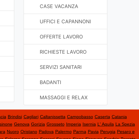
CASE VACANZA
UFFICI E CAPANNONI
OFFERTE LAVORO
RICHIESTE LAVORO
SERVIZI SANITARI
BADANTI
MASSAGGI E RELAX
cia
Brindisi
Cagliari
Caltanissetta
Campobasso
Caserta
Catania
sinone
Genova
Gorizia
Grosseto
Imperia
Isernia
L' Aquila
La Spezia
ara
Nuoro
Oristano
Padova
Palermo
Parma
Pavia
Perugia
Pesaro e