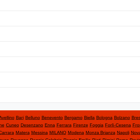
Avellino
Bari
Belluno
Benevento
Bergamo
Biella
Bologna
Bolzano
Bres
ne
Cuneo
Desenzano
Enna
Ferrara
Firenze
Foggia
Forlì-Cesena
Fro
Carrara
Matera
Messina
MILANO
Modena
Monza Brianza
Napoli
Nov