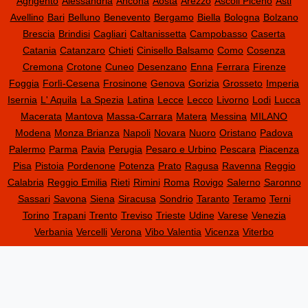
Agrigento
Alessandria
Ancona
Aosta
Arezzo
Ascoli Piceno
Asti
Avellino
Bari
Belluno
Benevento
Bergamo
Biella
Bologna
Bolzano
Brescia
Brindisi
Cagliari
Caltanissetta
Campobasso
Caserta
Catania
Catanzaro
Chieti
Cinisello Balsamo
Como
Cosenza
Cremona
Crotone
Cuneo
Desenzano
Enna
Ferrara
Firenze
Foggia
Forlì-Cesena
Frosinone
Genova
Gorizia
Grosseto
Imperia
Isernia
L' Aquila
La Spezia
Latina
Lecce
Lecco
Livorno
Lodi
Lucca
Macerata
Mantova
Massa-Carrara
Matera
Messina
MILANO
Modena
Monza Brianza
Napoli
Novara
Nuoro
Oristano
Padova
Palermo
Parma
Pavia
Perugia
Pesaro e Urbino
Pescara
Piacenza
Pisa
Pistoia
Pordenone
Potenza
Prato
Ragusa
Ravenna
Reggio
Calabria
Reggio Emilia
Rieti
Rimini
Roma
Rovigo
Salerno
Saronno
Sassari
Savona
Siena
Siracusa
Sondrio
Taranto
Teramo
Terni
Torino
Trapani
Trento
Treviso
Trieste
Udine
Varese
Venezia
Verbania
Vercelli
Verona
Vibo Valentia
Vicenza
Viterbo