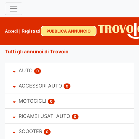
PUBBLICA ANNUNCIO
Accedi
|
Registrati
Tutti gli annunci di Trovoio
AUTO
0
ACCESSORI AUTO
0
MOTOCICLI
0
RICAMBI USATI AUTO
0
SCOOTER
0