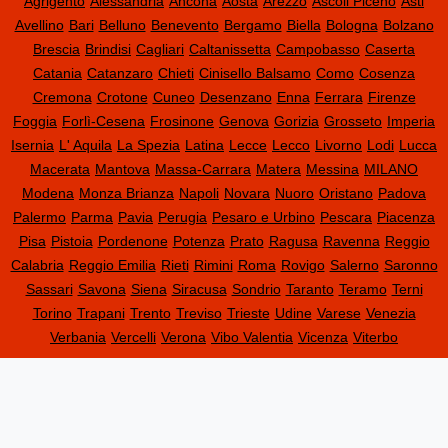
Agrigento
Alessandria
Ancona
Aosta
Arezzo
Ascoli Piceno
Asti
Avellino
Bari
Belluno
Benevento
Bergamo
Biella
Bologna
Bolzano
Brescia
Brindisi
Cagliari
Caltanissetta
Campobasso
Caserta
Catania
Catanzaro
Chieti
Cinisello Balsamo
Como
Cosenza
Cremona
Crotone
Cuneo
Desenzano
Enna
Ferrara
Firenze
Foggia
Forlì-Cesena
Frosinone
Genova
Gorizia
Grosseto
Imperia
Isernia
L' Aquila
La Spezia
Latina
Lecce
Lecco
Livorno
Lodi
Lucca
Macerata
Mantova
Massa-Carrara
Matera
Messina
MILANO
Modena
Monza Brianza
Napoli
Novara
Nuoro
Oristano
Padova
Palermo
Parma
Pavia
Perugia
Pesaro e Urbino
Pescara
Piacenza
Pisa
Pistoia
Pordenone
Potenza
Prato
Ragusa
Ravenna
Reggio
Calabria
Reggio Emilia
Rieti
Rimini
Roma
Rovigo
Salerno
Saronno
Sassari
Savona
Siena
Siracusa
Sondrio
Taranto
Teramo
Terni
Torino
Trapani
Trento
Treviso
Trieste
Udine
Varese
Venezia
Verbania
Vercelli
Verona
Vibo Valentia
Vicenza
Viterbo