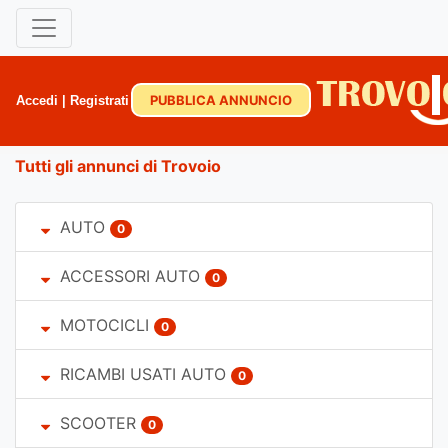
PUBBLICA ANNUNCIO
Accedi
|
Registrati
Tutti gli annunci di Trovoio
AUTO
0
ACCESSORI AUTO
0
MOTOCICLI
0
RICAMBI USATI AUTO
0
SCOOTER
0