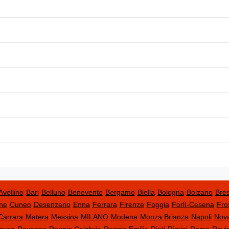
Avellino
Bari
Belluno
Benevento
Bergamo
Biella
Bologna
Bolzano
Bres
ne
Cuneo
Desenzano
Enna
Ferrara
Firenze
Foggia
Forlì-Cesena
Fro
Carrara
Matera
Messina
MILANO
Modena
Monza Brianza
Napoli
Nov