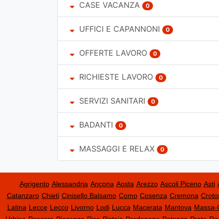
CASE VACANZA
0
UFFICI E CAPANNONI
0
OFFERTE LAVORO
0
RICHIESTE LAVORO
0
SERVIZI SANITARI
0
BADANTI
0
MASSAGGI E RELAX
0
Agrigento
Alessandria
Ancona
Aosta
Arezzo
Ascoli Piceno
Asti
Catanzaro
Chieti
Cinisello Balsamo
Como
Cosenza
Cremona
Croto
Latina
Lecce
Lecco
Livorno
Lodi
Lucca
Macerata
Mantova
Massa-