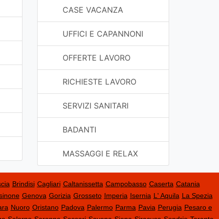
CASE VACANZA
UFFICI E CAPANNONI
OFFERTE LAVORO
RICHIESTE LAVORO
SERVIZI SANITARI
BADANTI
MASSAGGI E RELAX
cia
Brindisi
Cagliari
Caltanissetta
Campobasso
Caserta
Catania
sinone
Genova
Gorizia
Grosseto
Imperia
Isernia
L' Aquila
La Spezia
ara
Nuoro
Oristano
Padova
Palermo
Parma
Pavia
Perugia
Pesaro e