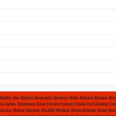
Avellino
Bari
Belluno
Benevento
Bergamo
Biella
Bologna
Bolzano
Bres
ne
Cuneo
Desenzano
Enna
Ferrara
Firenze
Foggia
Forlì-Cesena
Fro
Carrara
Matera
Messina
MILANO
Modena
Monza Brianza
Napoli
Nov