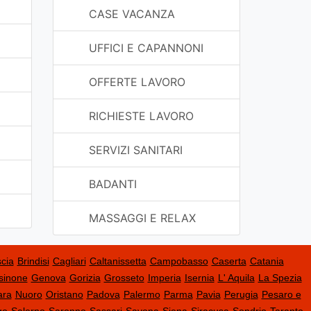
CASE VACANZA
UFFICI E CAPANNONI
OFFERTE LAVORO
RICHIESTE LAVORO
SERVIZI SANITARI
BADANTI
MASSAGGI E RELAX
cia
Brindisi
Cagliari
Caltanissetta
Campobasso
Caserta
Catania
sinone
Genova
Gorizia
Grosseto
Imperia
Isernia
L' Aquila
La Spezia
ara
Nuoro
Oristano
Padova
Palermo
Parma
Pavia
Perugia
Pesaro e