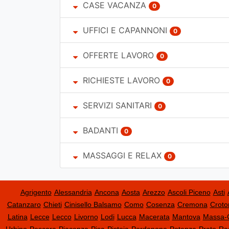
CASE VACANZA
0
UFFICI E CAPANNONI
0
OFFERTE LAVORO
0
RICHIESTE LAVORO
0
SERVIZI SANITARI
0
BADANTI
0
MASSAGGI E RELAX
0
Agrigento
Alessandria
Ancona
Aosta
Arezzo
Ascoli Piceno
Asti
Catanzaro
Chieti
Cinisello Balsamo
Como
Cosenza
Cremona
Croto
Latina
Lecce
Lecco
Livorno
Lodi
Lucca
Macerata
Mantova
Massa-