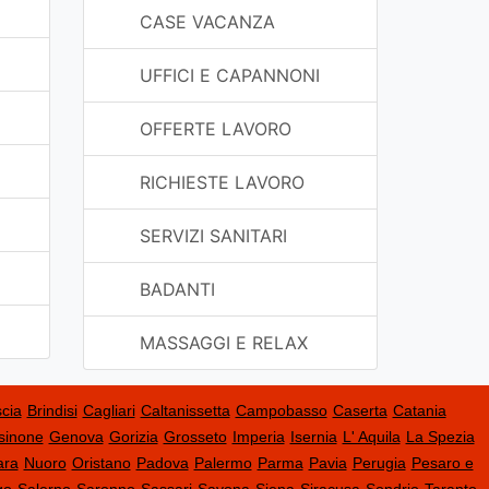
CASE VACANZA
UFFICI E CAPANNONI
OFFERTE LAVORO
RICHIESTE LAVORO
SERVIZI SANITARI
BADANTI
MASSAGGI E RELAX
cia
Brindisi
Cagliari
Caltanissetta
Campobasso
Caserta
Catania
sinone
Genova
Gorizia
Grosseto
Imperia
Isernia
L' Aquila
La Spezia
ara
Nuoro
Oristano
Padova
Palermo
Parma
Pavia
Perugia
Pesaro e