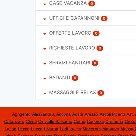
CASE VACANZA
0
UFFICI E CAPANNONI
0
OFFERTE LAVORO
0
RICHIESTE LAVORO
0
SERVIZI SANITARI
0
BADANTI
0
MASSAGGI E RELAX
0
Agrigento
Alessandria
Ancona
Aosta
Arezzo
Ascoli Piceno
Asti
Catanzaro
Chieti
Cinisello Balsamo
Como
Cosenza
Cremona
Croto
Latina
Lecce
Lecco
Livorno
Lodi
Lucca
Macerata
Mantova
Massa-