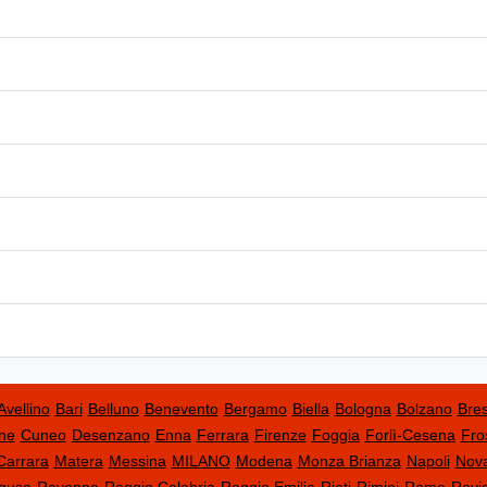
Avellino
Bari
Belluno
Benevento
Bergamo
Biella
Bologna
Bolzano
Bres
ne
Cuneo
Desenzano
Enna
Ferrara
Firenze
Foggia
Forlì-Cesena
Fro
Carrara
Matera
Messina
MILANO
Modena
Monza Brianza
Napoli
Nov