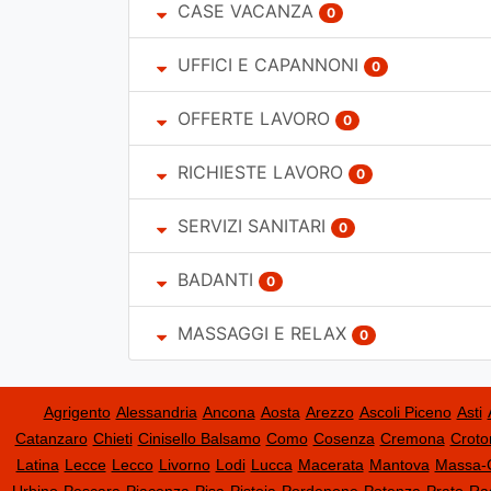
CASE VACANZA
0
UFFICI E CAPANNONI
0
OFFERTE LAVORO
0
RICHIESTE LAVORO
0
SERVIZI SANITARI
0
BADANTI
0
MASSAGGI E RELAX
0
Agrigento
Alessandria
Ancona
Aosta
Arezzo
Ascoli Piceno
Asti
Catanzaro
Chieti
Cinisello Balsamo
Como
Cosenza
Cremona
Croto
Latina
Lecce
Lecco
Livorno
Lodi
Lucca
Macerata
Mantova
Massa-