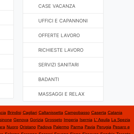
CASE VACANZA
UFFICI E CAPANNONI
OFFERTE LAVORO
RICHIESTE LAVORO
SERVIZI SANITARI
BADANTI
MASSAGGI E RELAX
cia
Brindisi
Cagliari
Caltanissetta
Campobasso
Caserta
Catania
sinone
Genova
Gorizia
Grosseto
Imperia
Isernia
L' Aquila
La Spezia
ara
Nuoro
Oristano
Padova
Palermo
Parma
Pavia
Perugia
Pesaro e