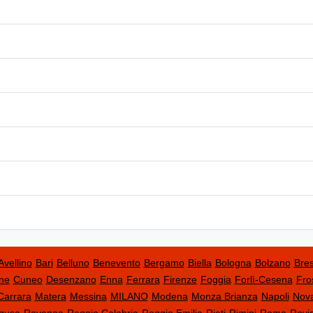
Avellino
Bari
Belluno
Benevento
Bergamo
Biella
Bologna
Bolzano
Bres
ne
Cuneo
Desenzano
Enna
Ferrara
Firenze
Foggia
Forlì-Cesena
Fro
Carrara
Matera
Messina
MILANO
Modena
Monza Brianza
Napoli
Nov