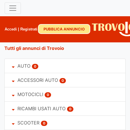
PUBBLICA ANNUNCIO
Accedi
|
Registrati
Tutti gli annunci di Trovoio
AUTO
0
ACCESSORI AUTO
0
MOTOCICLI
0
RICAMBI USATI AUTO
0
SCOOTER
0