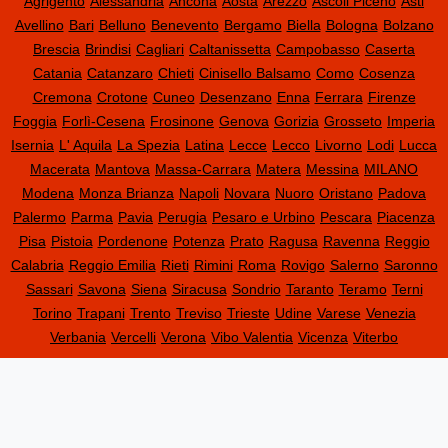
Agrigento
Alessandria
Ancona
Aosta
Arezzo
Ascoli Piceno
Asti
Avellino
Bari
Belluno
Benevento
Bergamo
Biella
Bologna
Bolzano
Brescia
Brindisi
Cagliari
Caltanissetta
Campobasso
Caserta
Catania
Catanzaro
Chieti
Cinisello Balsamo
Como
Cosenza
Cremona
Crotone
Cuneo
Desenzano
Enna
Ferrara
Firenze
Foggia
Forlì-Cesena
Frosinone
Genova
Gorizia
Grosseto
Imperia
Isernia
L' Aquila
La Spezia
Latina
Lecce
Lecco
Livorno
Lodi
Lucca
Macerata
Mantova
Massa-Carrara
Matera
Messina
MILANO
Modena
Monza Brianza
Napoli
Novara
Nuoro
Oristano
Padova
Palermo
Parma
Pavia
Perugia
Pesaro e Urbino
Pescara
Piacenza
Pisa
Pistoia
Pordenone
Potenza
Prato
Ragusa
Ravenna
Reggio
Calabria
Reggio Emilia
Rieti
Rimini
Roma
Rovigo
Salerno
Saronno
Sassari
Savona
Siena
Siracusa
Sondrio
Taranto
Teramo
Terni
Torino
Trapani
Trento
Treviso
Trieste
Udine
Varese
Venezia
Verbania
Vercelli
Verona
Vibo Valentia
Vicenza
Viterbo