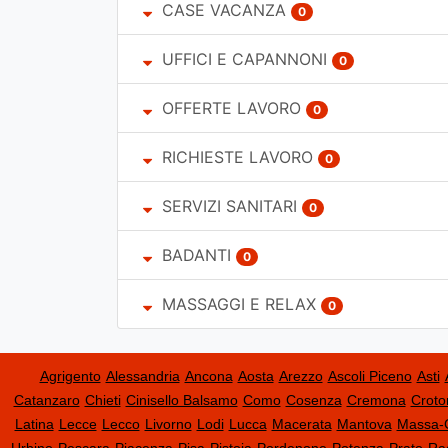
CASE VACANZA
0
UFFICI E CAPANNONI
0
OFFERTE LAVORO
0
RICHIESTE LAVORO
0
SERVIZI SANITARI
0
BADANTI
0
MASSAGGI E RELAX
0
Agrigento
Alessandria
Ancona
Aosta
Arezzo
Ascoli Piceno
Asti
Catanzaro
Chieti
Cinisello Balsamo
Como
Cosenza
Cremona
Croto
Latina
Lecce
Lecco
Livorno
Lodi
Lucca
Macerata
Mantova
Massa-