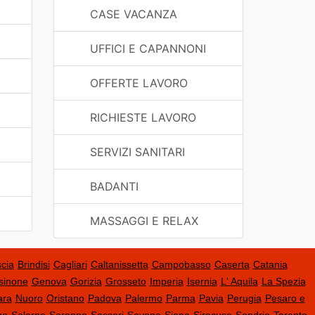
CASE VACANZA
UFFICI E CAPANNONI
OFFERTE LAVORO
RICHIESTE LAVORO
SERVIZI SANITARI
BADANTI
MASSAGGI E RELAX
cia
Brindisi
Cagliari
Caltanissetta
Campobasso
Caserta
Catania
sinone
Genova
Gorizia
Grosseto
Imperia
Isernia
L' Aquila
La Spezia
ara
Nuoro
Oristano
Padova
Palermo
Parma
Pavia
Perugia
Pesaro e