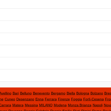
Avellino
Bari
Belluno
Benevento
Bergamo
Biella
Bologna
Bolzano
Bres
ne
Cuneo
Desenzano
Enna
Ferrara
Firenze
Foggia
Forlì-Cesena
Fro
Carrara
Matera
Messina
MILANO
Modena
Monza Brianza
Napoli
Nov