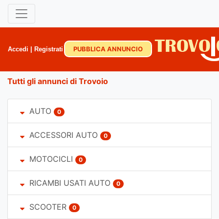
PUBBLICA ANNUNCIO
Accedi
|
Registrati
Tutti gli annunci di Trovoio
AUTO
0
ACCESSORI AUTO
0
MOTOCICLI
0
RICAMBI USATI AUTO
0
SCOOTER
0