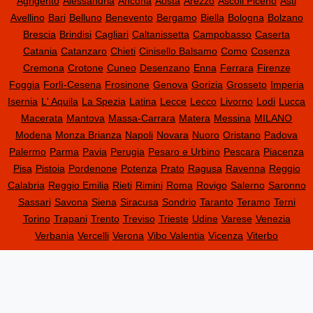
Agrigento
Alessandria
Ancona
Aosta
Arezzo
Ascoli Piceno
Asti
Avellino
Bari
Belluno
Benevento
Bergamo
Biella
Bologna
Bolzano
Brescia
Brindisi
Cagliari
Caltanissetta
Campobasso
Caserta
Catania
Catanzaro
Chieti
Cinisello Balsamo
Como
Cosenza
Cremona
Crotone
Cuneo
Desenzano
Enna
Ferrara
Firenze
Foggia
Forlì-Cesena
Frosinone
Genova
Gorizia
Grosseto
Imperia
Isernia
L' Aquila
La Spezia
Latina
Lecce
Lecco
Livorno
Lodi
Lucca
Macerata
Mantova
Massa-Carrara
Matera
Messina
MILANO
Modena
Monza Brianza
Napoli
Novara
Nuoro
Oristano
Padova
Palermo
Parma
Pavia
Perugia
Pesaro e Urbino
Pescara
Piacenza
Pisa
Pistoia
Pordenone
Potenza
Prato
Ragusa
Ravenna
Reggio
Calabria
Reggio Emilia
Rieti
Rimini
Roma
Rovigo
Salerno
Saronno
Sassari
Savona
Siena
Siracusa
Sondrio
Taranto
Teramo
Terni
Torino
Trapani
Trento
Treviso
Trieste
Udine
Varese
Venezia
Verbania
Vercelli
Verona
Vibo Valentia
Vicenza
Viterbo