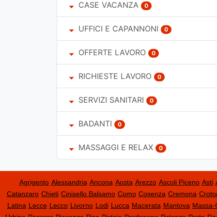
CASE VACANZA
0
UFFICI E CAPANNONI
0
OFFERTE LAVORO
0
RICHIESTE LAVORO
0
SERVIZI SANITARI
0
BADANTI
0
MASSAGGI E RELAX
0
Agrigento
Alessandria
Ancona
Aosta
Arezzo
Ascoli Piceno
Asti
Catanzaro
Chieti
Cinisello Balsamo
Como
Cosenza
Cremona
Croto
Latina
Lecce
Lecco
Livorno
Lodi
Lucca
Macerata
Mantova
Massa-