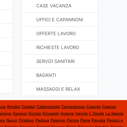
CASE VACANZA
UFFICI E CAPANNONI
OFFERTE LAVORO
RICHIESTE LAVORO
SERVIZI SANITARI
BADANTI
MASSAGGI E RELAX
cia
Brindisi
Cagliari
Caltanissetta
Campobasso
Caserta
Catania
sinone
Genova
Gorizia
Grosseto
Imperia
Isernia
L' Aquila
La Spezia
ara
Nuoro
Oristano
Padova
Palermo
Parma
Pavia
Perugia
Pesaro e