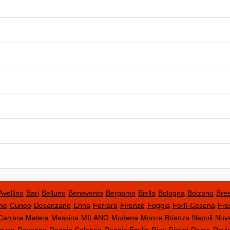
Avellino
Bari
Belluno
Benevento
Bergamo
Biella
Bologna
Bolzano
Bres
ne
Cuneo
Desenzano
Enna
Ferrara
Firenze
Foggia
Forlì-Cesena
Fro
Carrara
Matera
Messina
MILANO
Modena
Monza Brianza
Napoli
Nov