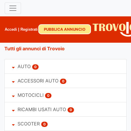
PUBBLICA ANNUNCIO
Accedi
|
Registrati
Tutti gli annunci di Trovoio
AUTO
0
ACCESSORI AUTO
0
MOTOCICLI
0
RICAMBI USATI AUTO
0
SCOOTER
0