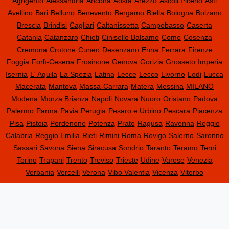
Agrigento
Alessandria
Ancona
Aosta
Arezzo
Ascoli Piceno
Asti
Avellino
Bari
Belluno
Benevento
Bergamo
Biella
Bologna
Bolzano
Brescia
Brindisi
Cagliari
Caltanissetta
Campobasso
Caserta
Catania
Catanzaro
Chieti
Cinisello Balsamo
Como
Cosenza
Cremona
Crotone
Cuneo
Desenzano
Enna
Ferrara
Firenze
Foggia
Forlì-Cesena
Frosinone
Genova
Gorizia
Grosseto
Imperia
Isernia
L' Aquila
La Spezia
Latina
Lecce
Lecco
Livorno
Lodi
Lucca
Macerata
Mantova
Massa-Carrara
Matera
Messina
MILANO
Modena
Monza Brianza
Napoli
Novara
Nuoro
Oristano
Padova
Palermo
Parma
Pavia
Perugia
Pesaro e Urbino
Pescara
Piacenza
Pisa
Pistoia
Pordenone
Potenza
Prato
Ragusa
Ravenna
Reggio
Calabria
Reggio Emilia
Rieti
Rimini
Roma
Rovigo
Salerno
Saronno
Sassari
Savona
Siena
Siracusa
Sondrio
Taranto
Teramo
Terni
Torino
Trapani
Trento
Treviso
Trieste
Udine
Varese
Venezia
Verbania
Vercelli
Verona
Vibo Valentia
Vicenza
Viterbo