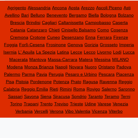
Agrigento
Alessandria
Ancona
Aosta
Arezzo
Ascoli Piceno
Asti
Avellino
Bari
Belluno
Benevento
Bergamo
Biella
Bologna
Bolzano
Brescia
Brindisi
Cagliari
Caltanissetta
Campobasso
Caserta
Catania
Catanzaro
Chieti
Cinisello Balsamo
Como
Cosenza
Cremona
Crotone
Cuneo
Desenzano
Enna
Ferrara
Firenze
Foggia
Forlì-Cesena
Frosinone
Genova
Gorizia
Grosseto
Imperia
Isernia
L' Aquila
La Spezia
Latina
Lecce
Lecco
Livorno
Lodi
Lucca
Macerata
Mantova
Massa-Carrara
Matera
Messina
MILANO
Modena
Monza Brianza
Napoli
Novara
Nuoro
Oristano
Padova
Palermo
Parma
Pavia
Perugia
Pesaro e Urbino
Pescara
Piacenza
Pisa
Pistoia
Pordenone
Potenza
Prato
Ragusa
Ravenna
Reggio
Calabria
Reggio Emilia
Rieti
Rimini
Roma
Rovigo
Salerno
Saronno
Sassari
Savona
Siena
Siracusa
Sondrio
Taranto
Teramo
Terni
Torino
Trapani
Trento
Treviso
Trieste
Udine
Varese
Venezia
Verbania
Vercelli
Verona
Vibo Valentia
Vicenza
Viterbo