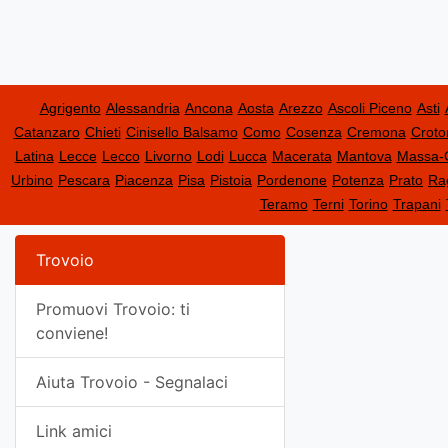
Agrigento
Alessandria
Ancona
Aosta
Arezzo
Ascoli Piceno
Asti
Catanzaro
Chieti
Cinisello Balsamo
Como
Cosenza
Cremona
Croto
Latina
Lecce
Lecco
Livorno
Lodi
Lucca
Macerata
Mantova
Massa-
Urbino
Pescara
Piacenza
Pisa
Pistoia
Pordenone
Potenza
Prato
Ra
Teramo
Terni
Torino
Trapani
Trovoio
Promuovi Trovoio: ti
conviene!
Aiuta Trovoio - Segnalaci
Link amici