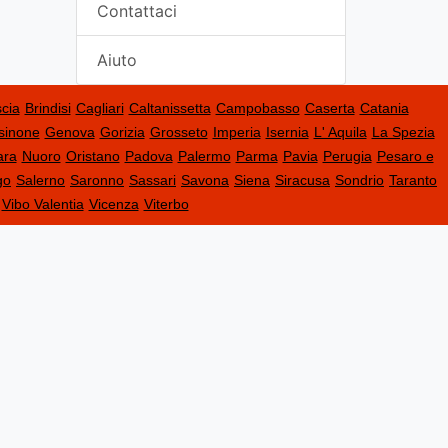
Contattaci
Aiuto
cia
Brindisi
Cagliari
Caltanissetta
Campobasso
Caserta
Catania
sinone
Genova
Gorizia
Grosseto
Imperia
Isernia
L' Aquila
La Spezia
ara
Nuoro
Oristano
Padova
Palermo
Parma
Pavia
Perugia
Pesaro e
go
Salerno
Saronno
Sassari
Savona
Siena
Siracusa
Sondrio
Taranto
Vibo Valentia
Vicenza
Viterbo