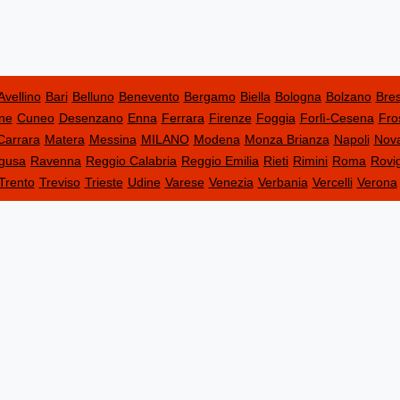
Avellino
Bari
Belluno
Benevento
Bergamo
Biella
Bologna
Bolzano
Bres
ne
Cuneo
Desenzano
Enna
Ferrara
Firenze
Foggia
Forlì-Cesena
Fro
Carrara
Matera
Messina
MILANO
Modena
Monza Brianza
Napoli
Nov
gusa
Ravenna
Reggio Calabria
Reggio Emilia
Rieti
Rimini
Roma
Rovi
Trento
Treviso
Trieste
Udine
Varese
Venezia
Verbania
Vercelli
Verona